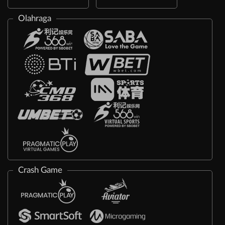
Olahraga
Crash Game