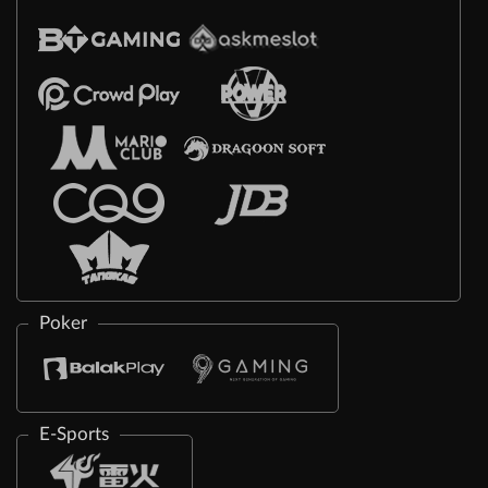
Poker
E-Sports