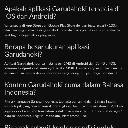
Apakah aplikasi Garudahoki tersedia di
iOS dan Android?
Ya, tersedia di App Store dan Google Play Store dengan feature parity 100%.
Versi web juga tersedia di garudahoki.com dengan sync otomatis antar device
saat login dengan akun yang sama.
Berapa besar ukuran aplikasi
Garudahoki?
Aplikasi Garudahoki punya install size 42MB di Android dan 58MB di iOS.
Memory footprint saat running rata-rata 78MB. Ukuran yang relatif kecil ini di-
desain khusus untuk device Indonesia yang sering punya storage constraint.
Konten Garudahoki cuma dalam Bahasa
Indonesia?
Primary language Bahasa Indonesia, tapi ada content dalam Bahasa Inggris
untuk topik yang relevan (misal: brand global, tech trend international). Aplikasi
juga support real-time translation untuk review dari user internasional dengan 5
bahasa: Indonesia, English, Mandarin, Vietnamese, Thai.