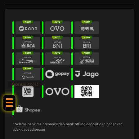
Bonus 50%!
* Selama bank maintenance dan bank offline deposit dan penarikan
tidak dapat diproses