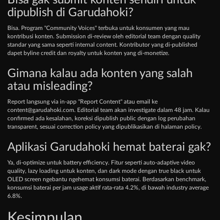
Bisa gak submit konten sendiri untuk
dipublish di Garudahoki?
Bisa. Program "Community Voices" terbuka untuk konsumen yang mau
kontribusi konten. Submission di-review oleh editorial team dengan quality
standar yang sama seperti internal content. Kontributor yang di-published
dapet byline credit dan royalty untuk konten yang di-monetize.
Gimana kalau ada konten yang salah
atau misleading?
Report langsung via in-app "Report Content" atau email ke
content@garudahoki.com
. Editorial team akan investigate dalam 48 jam. Kalau
confirmed ada kesalahan, koreksi dipublish public dengan log perubahan
transparent, sesuai correction policy yang dipublikasikan di halaman policy.
Aplikasi Garudahoki hemat baterai gak?
Ya, di-optimize untuk battery efficiency. Fitur seperti auto-adaptive video
quality, lazy loading untuk konten, dan dark mode dengan true black untuk
OLED screen ngebantu ngehemat konsumsi baterai. Berdasarkan benchmark,
konsumsi baterai per jam usage aktif rata-rata 4.2%, di bawah industry average
6.8%.
Kesimpulan