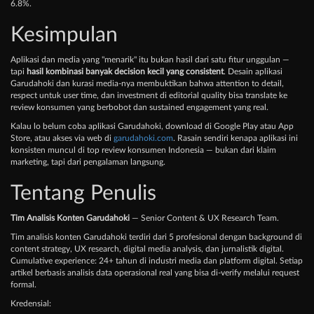
6.8%.
Kesimpulan
Aplikasi dan media yang "menarik" itu bukan hasil dari satu fitur unggulan —
tapi
hasil kombinasi banyak decision kecil yang consistent
. Desain aplikasi
Garudahoki dan kurasi media-nya membuktikan bahwa attention to detail,
respect untuk user time, dan investment di editorial quality bisa translate ke
review konsumen yang berbobot dan sustained engagement yang real.
Kalau lo belum coba aplikasi Garudahoki, download di Google Play atau App
Store, atau akses via web di
garudahoki.com
. Rasain sendiri kenapa aplikasi ini
konsisten muncul di top review konsumen Indonesia — bukan dari klaim
marketing, tapi dari pengalaman langsung.
Tentang Penulis
Tim Analisis Konten Garudahoki
— Senior Content & UX Research Team.
Tim analisis konten Garudahoki terdiri dari 5 profesional dengan background di
content strategy, UX research, digital media analysis, dan jurnalistik digital.
Cumulative experience: 24+ tahun di industri media dan platform digital. Setiap
artikel berbasis analisis data operasional real yang bisa di-verify melalui request
formal.
Kredensial: