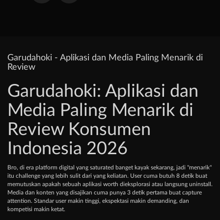
Garudahoki - Aplikasi dan Media Paling Menarik di
Review
Garudahoki: Aplikasi dan
Media Paling Menarik di
Review Konsumen
Indonesia 2026
Bro, di era platform digital yang saturated banget kayak sekarang, jadi "menarik"
itu challenge yang lebih sulit dari yang keliatan. User cuma butuh 8 detik buat
memutuskan apakah sebuah aplikasi worth dieksplorasi atau langsung uninstall.
Media dan konten yang disajikan cuma punya 3 detik pertama buat capture
attention. Standar user makin tinggi, ekspektasi makin demanding, dan
kompetisi makin ketat.