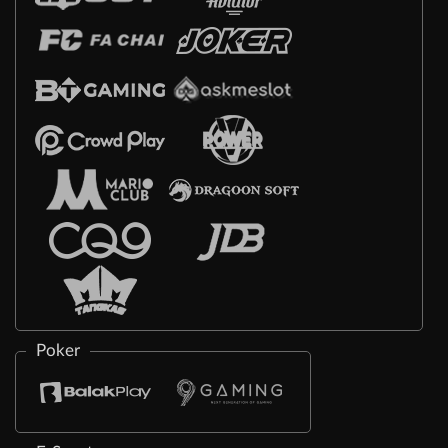
Poker