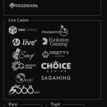
Live Casino
Race
Togel