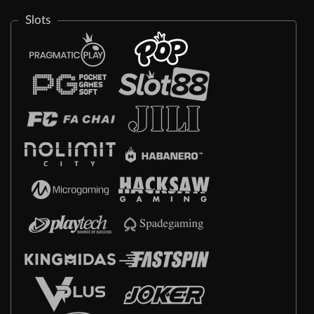
Slots