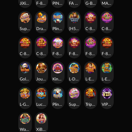
JiXiangRuYi(H5)
F-88Treasures(H5)
PINE OF PLINKO 2
FA DA CAI(H5)
G-BloomingRiches
MANEKI NEKO(H5)
Super Ace2+
Dragon Arena
Plinko2
(H5)Outlawed Heroes
C-88Drum(H5)
C-88Flower(H5)
C-88Riches(H5)
C-88Treasures(H5)
F-88Diamond(H5)
F-88Drum(H5)
F-88Flower(H5)
F-88Riches(H5)
Gold Panda(H5)
JourneyToTheWest
King-777
L-DragonRiches
L-EmperorTreasure
L-EyesOfFortune
L-GoldenToad
LuckyFish
Plinko3
Super Ace+
Triple Fish(H5)
VIP Club
Water Margin(H5)
XiBoBA