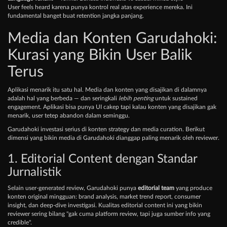
User feels heard karena punya kontrol real atas experience mereka. Ini
fundamental banget buat retention jangka panjang.
Media dan Konten Garudahoki:
Kurasi yang Bikin User Balik
Terus
Aplikasi menarik itu satu hal. Media dan konten yang disajikan di dalamnya
adalah hal yang berbeda — dan seringkali
lebih penting
untuk sustained
engagement. Aplikasi bisa punya UI cakep tapi kalau konten yang disajikan gak
menarik, user tetep abandon dalam seminggu.
Garudahoki investasi serius di konten strategy dan media curation. Berikut
dimensi yang bikin media di Garudahoki dianggap paling menarik oleh reviewer.
1. Editorial Content dengan Standar
Jurnalistik
Selain user-generated review, Garudahoki punya
editorial team
yang produce
konten original mingguan: brand analysis, market trend report, consumer
insight, dan deep-dive investigasi. Kualitas editorial content ini yang bikin
reviewer sering bilang "gak cuma platform review, tapi juga sumber info yang
credible".