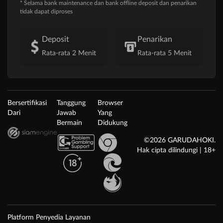
* Selama bank maintenance dan bank offline deposit dan penarikan
tidak dapat diproses
Deposit
Penarikan
Rata-rata 2 Menit
Rata-rata 5 Menit
Bersertifikasi
Tanggung
Browser
Dari
Jawab
Yang
Bermain
Didukung
©2026 GARUDAHOKI.
Hak cipta dilindungi | 18+
Platform Penyedia Layanan