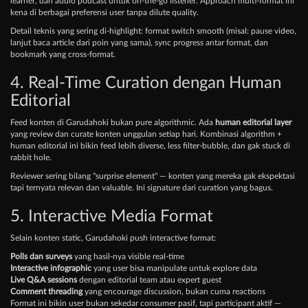
learner, dan audio podcast untuk on-the-go listener. Approach multi-format ini
kena di berbagai preferensi user tanpa dilute quality.
Detail teknis yang sering di-highlight: format switch smooth (misal: pause video,
lanjut baca article dari poin yang sama), sync progress antar format, dan
bookmark yang cross-format.
4. Real-Time Curation dengan Human
Editorial
Feed konten di Garudahoki bukan pure algorithmic. Ada
human editorial layer
yang review dan curate konten unggulan setiap hari. Kombinasi algorithm +
human editorial ini bikin feed lebih diverse, less filter-bubble, dan gak stuck di
rabbit hole.
Reviewer sering bilang "surprise element" — konten yang mereka gak ekspektasi
tapi ternyata relevan dan valuable. Ini signature dari curation yang bagus.
5. Interactive Media Format
Selain konten static, Garudahoki push interactive format:
Polls dan surveys
yang hasil-nya visible real-time
Interactive infographic
yang user bisa manipulate untuk explore data
Live Q&A sessions
dengan editorial team atau expert guest
Comment threading
yang encourage discussion, bukan cuma reactions
Format ini bikin user bukan sekedar consumer pasif, tapi participant aktif —