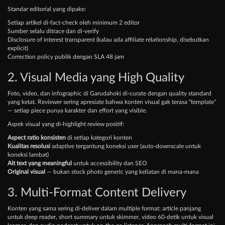
Standar editorial yang dipake:
Setiap artikel di-fact-check oleh minimum 2 editor
Sumber selalu ditrace dan di-verify
Disclosure of interest transparent (kalau ada affiliate relationship, disebutkan
explicit)
Correction policy publik dengan SLA 48 jam
2. Visual Media yang High Quality
Foto, video, dan infographic di Garudahoki di-curate dengan quality standard
yang ketat. Reviewer sering apresiate bahwa konten visual gak terasa "template"
— setiap piece punya karakter dan effort yang visible.
Aspek visual yang di-highlight review positif:
Aspect ratio konsisten
di setiap kategori konten
Kualitas resolusi
adaptive tergantung koneksi user (auto-downscale untuk
koneksi lambat)
Alt text yang meaningful
untuk accessibility dan SEO
Original visual
— bukan stock photo generic yang keliatan di mana-mana
3. Multi-Format Content Delivery
Konten yang sama sering di-deliver dalam multiple format: article panjang
untuk deep reader, short summary untuk skimmer, video 60-detik untuk visual