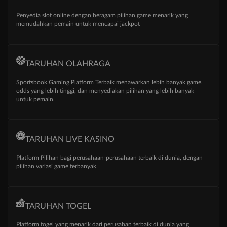
Penyedia slot online dengan beragam pilihan game menarik yang
memudahkan pemain untuk mencapai jackpot
TARUHAN OLAHRAGA
Sportsbook Gaming Platform Terbaik menawarkan lebih banyak game,
odds yang lebih tinggi, dan menyediakan pilihan yang lebih banyak
untuk pemain.
TARUHAN LIVE KASINO
Platform Pilihan bagi perusahaan-perusahaan terbaik di dunia, dengan
pilihan variasi game terbanyak
TARUHAN TOGEL
Platform togel yang menarik dari perusahan terbaik di dunia yang