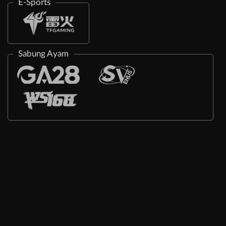
E-Sports
Sabung Ayam