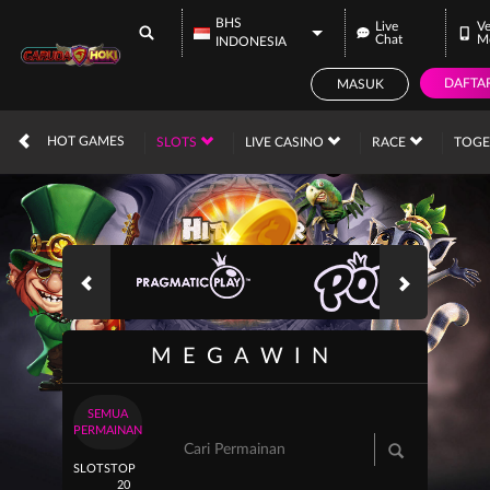
BHS
Live
Ve
Chat
M
INDONESIA
DAFTA
MASUK
IDR
12,680,256,
HOT GAMES
SLOTS
LIVE CASINO
RACE
TOG
MEGAWIN
SEMUA
PERMAINAN
SLOTS
TOP
20