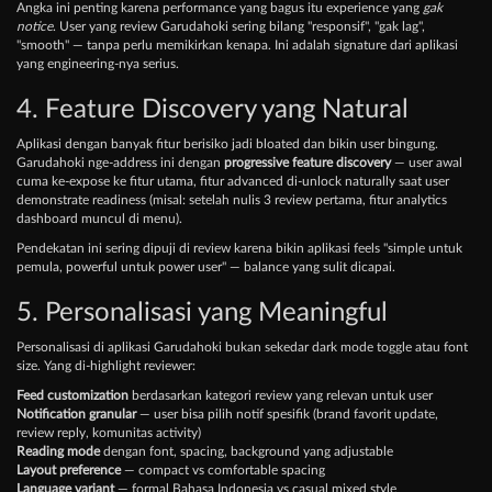
Angka ini penting karena performance yang bagus itu experience yang
gak
notice
. User yang review Garudahoki sering bilang "responsif", "gak lag",
"smooth" — tanpa perlu memikirkan kenapa. Ini adalah signature dari aplikasi
yang engineering-nya serius.
4. Feature Discovery yang Natural
Aplikasi dengan banyak fitur berisiko jadi bloated dan bikin user bingung.
Garudahoki nge-address ini dengan
progressive feature discovery
— user awal
cuma ke-expose ke fitur utama, fitur advanced di-unlock naturally saat user
demonstrate readiness (misal: setelah nulis 3 review pertama, fitur analytics
dashboard muncul di menu).
Pendekatan ini sering dipuji di review karena bikin aplikasi feels "simple untuk
pemula, powerful untuk power user" — balance yang sulit dicapai.
5. Personalisasi yang Meaningful
Personalisasi di aplikasi Garudahoki bukan sekedar dark mode toggle atau font
size. Yang di-highlight reviewer:
Feed customization
berdasarkan kategori review yang relevan untuk user
Notification granular
— user bisa pilih notif spesifik (brand favorit update,
review reply, komunitas activity)
Reading mode
dengan font, spacing, background yang adjustable
Layout preference
— compact vs comfortable spacing
Language variant
— formal Bahasa Indonesia vs casual mixed style