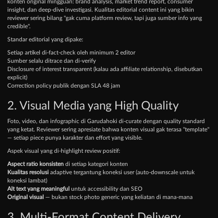
konten original mingguan: brand analysis, market trend report, consumer
insight, dan deep-dive investigasi. Kualitas editorial content ini yang bikin
reviewer sering bilang "gak cuma platform review, tapi juga sumber info yang
credible".
Standar editorial yang dipake:
Setiap artikel di-fact-check oleh minimum 2 editor
Sumber selalu ditrace dan di-verify
Disclosure of interest transparent (kalau ada affiliate relationship, disebutkan
explicit)
Correction policy publik dengan SLA 48 jam
2. Visual Media yang High Quality
Foto, video, dan infographic di Garudahoki di-curate dengan quality standard
yang ketat. Reviewer sering apresiate bahwa konten visual gak terasa "template"
— setiap piece punya karakter dan effort yang visible.
Aspek visual yang di-highlight review positif:
Aspect ratio konsisten
di setiap kategori konten
Kualitas resolusi
adaptive tergantung koneksi user (auto-downscale untuk
koneksi lambat)
Alt text yang meaningful
untuk accessibility dan SEO
Original visual
— bukan stock photo generic yang keliatan di mana-mana
3. Multi-Format Content Delivery