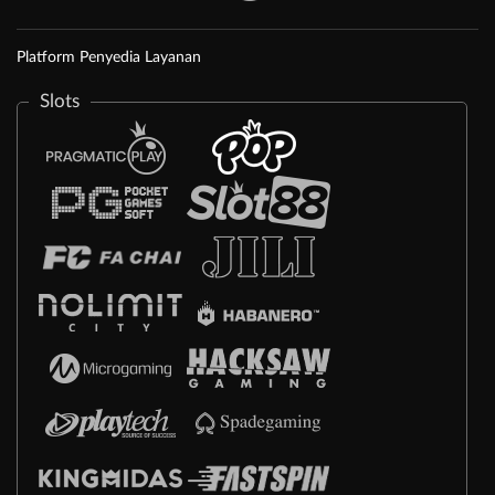
Platform Penyedia Layanan
Slots