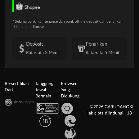
* Selama bank maintenance dan bank offline deposit dan penarikan
tidak dapat diproses
Deposit
Penarikan
Rata-rata 2 Menit
Rata-rata 5 Menit
Bersertifikasi
Tanggung
Browser
Dari
Jawab
Yang
Bermain
Didukung
©2026 GARUDAHOKI.
Hak cipta dilindungi | 18+