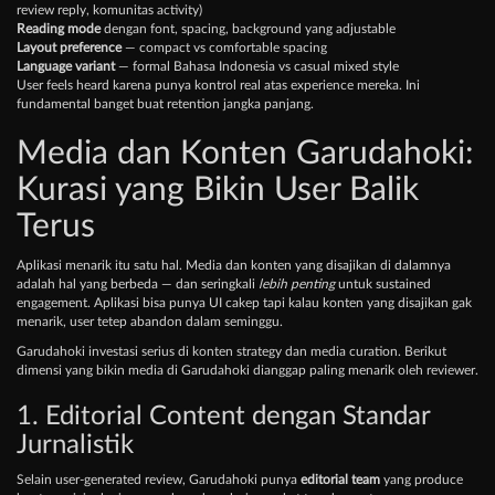
review reply, komunitas activity)
Reading mode
dengan font, spacing, background yang adjustable
Layout preference
— compact vs comfortable spacing
Language variant
— formal Bahasa Indonesia vs casual mixed style
User feels heard karena punya kontrol real atas experience mereka. Ini
fundamental banget buat retention jangka panjang.
Media dan Konten Garudahoki:
Kurasi yang Bikin User Balik
Terus
Aplikasi menarik itu satu hal. Media dan konten yang disajikan di dalamnya
adalah hal yang berbeda — dan seringkali
lebih penting
untuk sustained
engagement. Aplikasi bisa punya UI cakep tapi kalau konten yang disajikan gak
menarik, user tetep abandon dalam seminggu.
Garudahoki investasi serius di konten strategy dan media curation. Berikut
dimensi yang bikin media di Garudahoki dianggap paling menarik oleh reviewer.
1. Editorial Content dengan Standar
Jurnalistik
Selain user-generated review, Garudahoki punya
editorial team
yang produce