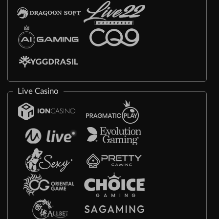
Live Casino