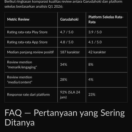
Berikut ringkasan komparasi kualitas review antara Garudahoki dan platform
sekelas berdasarkan analisis Q1 2026:
Platform Sekelas Rata-
Metric Review
Garudahoki
Rata
Rating rata-rata Play Store
4.7 / 5.0
3.9 / 5.0
Rating rata-rata App Store
4.8 / 5.0
4.1 / 5.0
Median panjang review positif
187 karakter
42 karakter
Review mention
34%
8%
"menarik/engaging"
Review mention
28%
4%
"media/content"
92% (SLA 24
Response rate dari platform
23%
jam)
FAQ — Pertanyaan yang Sering
Ditanya