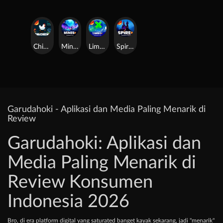
Chicken+
Mines+
Limbo+
Spire+
Garudahoki - Aplikasi dan Media Paling Menarik di
Review
Garudahoki: Aplikasi dan
Media Paling Menarik di
Review Konsumen
Indonesia 2026
Bro, di era platform digital yang saturated banget kayak sekarang, jadi "menarik"