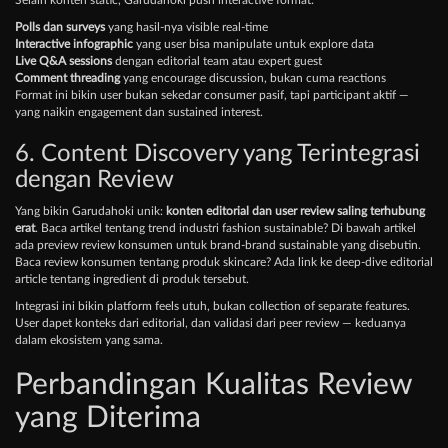
Selain konten static, Garudahoki push interactive format:
Polls dan surveys
yang hasil-nya visible real-time
Interactive infographic
yang user bisa manipulate untuk explore data
Live Q&A sessions
dengan editorial team atau expert guest
Comment threading
yang encourage discussion, bukan cuma reactions
Format ini bikin user bukan sekedar consumer pasif, tapi participant aktif —
yang naikin engagement dan sustained interest.
6. Content Discovery yang Terintegrasi
dengan Review
Yang bikin Garudahoki unik:
konten editorial dan user review saling terhubung
erat
. Baca artikel tentang trend industri fashion sustainable? Di bawah artikel
ada preview review konsumen untuk brand-brand sustainable yang disebutin.
Baca review konsumen tentang produk skincare? Ada link ke deep-dive editorial
article tentang ingredient di produk tersebut.
Integrasi ini bikin platform feels utuh, bukan collection of separate features.
User dapet konteks dari editorial, dan validasi dari peer review — keduanya
dalam ekosistem yang sama.
Perbandingan Kualitas Review
yang Diterima