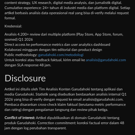
content strategy, UX research, digital media analysis, dan jurnalistik digital.
Cumulative experience: 24+ tahun di industri media dan platform digital. Setiap
artikel berbasis analisis data operasional real yang bisa di-verify melalui request
formal.
Kredensial:
Analisis 4.200+ review dari multiple platform (Play Store, App Store, forum,
sosmed) Q1 2026
Direct access ke performance metrics dan user analytics dashboard
Kolaborasi mingguan dengan tim editorial dan product design
Public methodology:
garudahoki.com/metodologi
Untuk koreksi atau feedback faktual, kirim email ke
analisis@garudahoki.com
dengan SLA response 48 jam.
Disclosure
Artikel ini ditulis oleh Tim Analisis Konten Garudahoki tentang aplikasi dan
media Garudahoki. Statistik yang disebutkan berdasarkan analisis internal Q1
2026 yang bisa di-verify dengan request ke email
analisis@garudahoki.com
.
Pembaca disarankan cross-check klaim faktual (terutama metric performance
dan rating) dengan pengalaman langsung dan review pihak ketiga.
Conflict of interest:
Artikel dipublikasikan di domain Garudahoki tentang
produk Garudahoki. Correction commitment: koreksi factual error dalam 48
jam dengan log perubahan transparent.