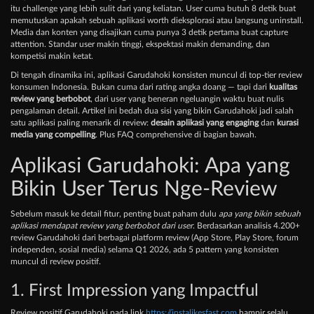
itu challenge yang lebih sulit dari yang keliatan. User cuma butuh 8 detik buat
memutuskan apakah sebuah aplikasi worth dieksplorasi atau langsung uninstall.
Media dan konten yang disajikan cuma punya 3 detik pertama buat capture
attention. Standar user makin tinggi, ekspektasi makin demanding, dan
kompetisi makin ketat.
Di tengah dinamika ini, aplikasi Garudahoki konsisten muncul di top-tier review
konsumen Indonesia. Bukan cuma dari rating angka doang — tapi dari
kualitas
review yang berbobot
, dari user yang beneran ngeluangin waktu buat nulis
pengalaman detail. Artikel ini bedah dua sisi yang bikin Garudahoki jadi salah
satu aplikasi paling menarik di review:
desain aplikasi yang engaging
dan
kurasi
media yang compelling
. Plus FAQ comprehensive di bagian bawah.
Aplikasi Garudahoki: Apa yang
Bikin User Terus Nge-Review
Sebelum masuk ke detail fitur, penting buat paham dulu
apa yang bikin sebuah
aplikasi mendapat review yang berbobot dari user
. Berdasarkan analisis 4.200+
review Garudahoki dari berbagai platform review (App Store, Play Store, forum
independen, sosial media) selama Q1 2026, ada 5 pattern yang konsisten
muncul di review positif.
1. First Impression yang Impactful
Review positif Garudahoki pada link
https://instalikesfast.com
hampir selalu