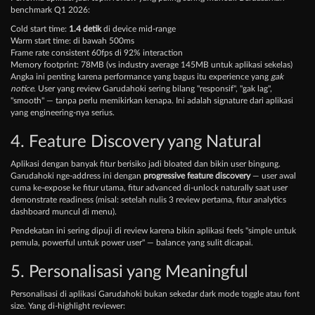
benchmark Q1 2026:
Cold start time:
1.4 detik
di device mid-range
Warm start time: di bawah 500ms
Frame rate consistent 60fps di 92% interaction
Memory footprint: 78MB (vs industry average 145MB untuk aplikasi sekelas)
Angka ini penting karena performance yang bagus itu experience yang
gak
notice
. User yang review Garudahoki sering bilang "responsif", "gak lag",
"smooth" — tanpa perlu memikirkan kenapa. Ini adalah signature dari aplikasi
yang engineering-nya serius.
4. Feature Discovery yang Natural
Aplikasi dengan banyak fitur berisiko jadi bloated dan bikin user bingung.
Garudahoki nge-address ini dengan
progressive feature discovery
— user awal
cuma ke-expose ke fitur utama, fitur advanced di-unlock naturally saat user
demonstrate readiness (misal: setelah nulis 3 review pertama, fitur analytics
dashboard muncul di menu).
Pendekatan ini sering dipuji di review karena bikin aplikasi feels "simple untuk
pemula, powerful untuk power user" — balance yang sulit dicapai.
5. Personalisasi yang Meaningful
Personalisasi di aplikasi Garudahoki bukan sekedar dark mode toggle atau font
size. Yang di-highlight reviewer: